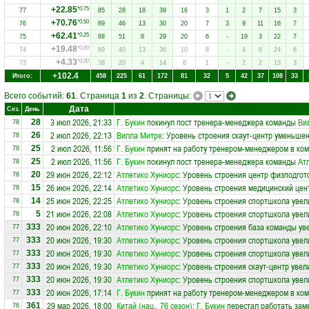
+22.85
*0.75
77
85
28
18
39
16
3
1
2
7
15
3
+70.76
*0.50
76
89
46
13
30
20
7
3
9
11
16
7
+62.41
*0.25
75
88
51
8
29
20
6
-
19
3
22
7
+19.48
*0.00
74
89
40
13
36
10
8
-
4
6
24
6
+4.33
*0.00
73
38
20
4
14
6
1
-
2
2
13
3
+102.4
Итого:
458
225
61
172
81
32
5
42
37
108
33
Всего событий:
61
. Страница
1
из
2
. Страницы:
Дата
Сез.
День
3 июл 2026, 21:33
Г. Букин
покинул пост тренера-менеджера команды
Ви
28
78
2 июл 2026, 22:13
Вилла Митре
: Уровень строения скаут-центр уменьшен
26
78
2 июл 2026, 11:56
Г. Букин
принят на работу тренером-менеджером в ко
25
78
2 июл 2026, 11:56
Г. Букин
покинул пост тренера-менеджера команды
Ат
25
78
29 июн 2026, 22:12
Атлетико Хуниорс
: Уровень строения центр физподгот
20
78
26 июн 2026, 22:14
Атлетико Хуниорс
: Уровень строения медицинский цен
15
78
25 июн 2026, 22:25
Атлетико Хуниорс
: Уровень строения спортшкола увел
14
78
21 июн 2026, 22:08
Атлетико Хуниорс
: Уровень строения спортшкола увел
5
78
20 июн 2026, 22:10
Атлетико Хуниорс
: Уровень строения база команды ув
333
77
20 июн 2026, 19:30
Атлетико Хуниорс
: Уровень строения спортшкола увел
333
77
20 июн 2026, 19:30
Атлетико Хуниорс
: Уровень строения спортшкола увел
333
77
20 июн 2026, 19:30
Атлетико Хуниорс
: Уровень строения скаут-центр увел
333
77
20 июн 2026, 19:30
Атлетико Хуниорс
: Уровень строения спортшкола увел
333
77
20 июн 2026, 17:14
Г. Букин
принят на работу тренером-менеджером в ко
333
77
29 мар 2026, 18:00
Китай (нац., 76 сезон)
:
Г. Букин
перестал работать зам
361
76