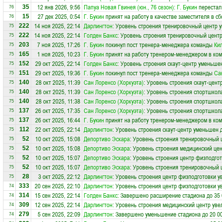
12 янв 2026, 9:56
Папуа Новая Гвинея (юн., 76 сезон)
:
Г. Букин
перестал
35
76
27 дек 2025, 0:54
Г. Букин
принят на работу в качестве заместителя в с
15
76
14 ноя 2025, 22:14
Дарлингтон
: Уровень строения тренировочный центр у
222
75
14 ноя 2025, 22:14
Голден Банкс
: Уровень строения тренировочный центр
222
75
7 ноя 2025, 17:26
Г. Букин
покинул пост тренера-менеджера команды
Ки
203
75
1 ноя 2025, 10:23
Г. Букин
принят на работу тренером-менеджером в ко
165
75
29 окт 2025, 22:14
Голден Банкс
: Уровень строения скаут-центр уменьше
152
75
29 окт 2025, 19:36
Г. Букин
покинул пост тренера-менеджера команды
Са
151
75
28 окт 2025, 11:39
Сан Лоренсо (Хоркуэта)
: Уровень строения скаут-цент
140
75
28 окт 2025, 11:39
Сан Лоренсо (Хоркуэта)
: Уровень строения спортшкол
140
75
28 окт 2025, 11:38
Сан Лоренсо (Хоркуэта)
: Уровень строения спортшкол
140
75
26 окт 2025, 17:35
Сан Лоренсо (Хоркуэта)
: Уровень строения спортшкол
137
75
26 окт 2025, 16:44
Г. Букин
принят на работу тренером-менеджером в ко
137
75
22 окт 2025, 22:14
Дарлингтон
: Уровень строения скаут-центр уменьшен 
112
75
10 окт 2025, 15:08
Депортиво Эскара
: Уровень строения тренировочный 
52
75
10 окт 2025, 15:08
Депортиво Эскара
: Уровень строения медицинский цен
52
75
10 окт 2025, 15:07
Депортиво Эскара
: Уровень строения центр физподгот
52
75
10 окт 2025, 15:07
Депортиво Эскара
: Уровень строения тренировочный 
52
75
3 окт 2025, 22:12
Дарлингтон
: Уровень строения центр физподготовки у
28
75
20 сен 2025, 22:10
Дарлингтон
: Уровень строения центр физподготовки у
333
74
15 сен 2025, 22:14
Голден Банкс
: Завершено расширение стадиона до 35 
314
74
12 сен 2025, 22:14
Дарлингтон
: Уровень строения медицинский центр уве
309
74
5 сен 2025, 22:09
Дарлингтон
: Завершено уменьшение стадиона до 20 0
279
74