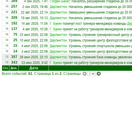
4 сен 2025, 7:41
Голден Банкс
: Началось расширение стадиона до 35 0
269
74
2 сен 2025, 18:46
Дарлингтон
: Началось уменьшение стадиона до 20 000
257
74
22 авг 2025, 22:14
Дарлингтон
: Завершено уменьшение стадиона до 25 0
221
74
19 авг 2025, 10:13
Дарлингтон
: Началось уменьшение стадиона до 25 000
209
74
14 авг 2025, 11:04
Г. Букин
покинул пост тренера-менеджера команды
Ду
192
74
4 авг 2025, 10:26
Г. Букин
принят на работу тренером-менеджером в ко
137
74
23 июл 2025, 22:08
Дарлингтон
: Уровень строения тренировочный центр у
75
74
10 июл 2025, 22:06
Дарлингтон
: Уровень строения центр физподготовки у
25
74
4 июл 2025, 22:06
Дарлингтон
: Уровень строения спортшкола уменьшен 
15
74
3 июл 2025, 22:08
Дарлингтон
: Уровень строения центр физподготовки у
14
74
28 июн 2025, 22:10
Дарлингтон
: Уровень строения база команды увеличен
357
73
23 июн 2025, 9:42
Г. Букин
принят на работу тренером-менеджером в ко
343
73
Дата
Сез.
День
Всего событий:
61
. Страница
1
из
2
. Страницы: