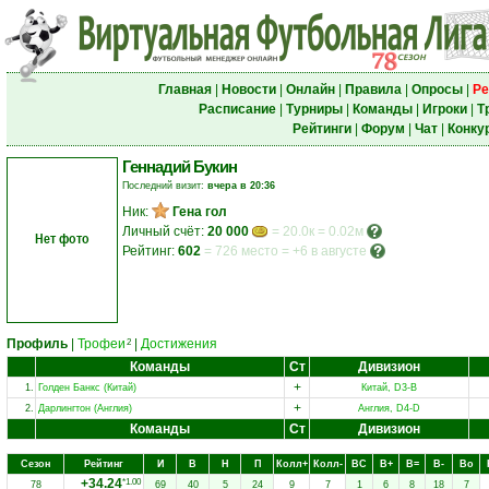
Главная
|
Новости
|
Онлайн
|
Правила
|
Опросы
|
Ре
Расписание
|
Турниры
|
Команды
|
Игроки
|
Т
Рейтинги
|
Форум
|
Чат
|
Конку
Геннадий Букин
Последний визит:
вчера в 20:36
Ник:
Гена гол
Личный счёт:
20 000
= 20.0к = 0.02м
Нет фото
Рейтинг:
602
=
726 место
=
+6 в августе
Профиль
|
Трофеи
|
Достижения
2
Команды
Ст
Дивизион
+
1.
Голден Банкс (Китай)
Китай, D3-B
+
2.
Дарлингтон (Англия)
Англия, D4-D
Команды
Ст
Дивизион
Сезон
Рейтинг
И
В
Н
П
Колл+
Колл-
ВC
В+
В=
В-
Вo
+34.24
*1.00
78
69
40
5
24
9
7
1
6
8
18
7