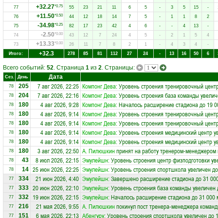
+32.27
*0.75
77
55
23
21
11
6
5
-
3
5
15
-
+11.50
*0.50
76
44
12
18
14
7
5
-
1
1
8
2
-34.98
*0.25
75
82
17
23
42
4
6
-
-
4
13
-
-2.50
*0.00
74
43
12
7
24
4
5
-
2
1
5
4
+13.33
*0.00
73
26
11
7
8
2
1
-
4
3
4
-
+32.3
Итого:
278
85
81
112
27
24
-
13
16
50
6
Всего событий:
52
. Страница
1
из
2
. Страницы:
Дата
Сез.
День
7 авг 2026, 22:25
Компонг Дева
: Уровень строения тренировочный центр
205
78
7 авг 2026, 22:16
Компонг Дева
: Уровень строения база команды увелич
204
78
4 авг 2026, 9:28
Компонг Дева
: Началось расширение стадиона до 19 0
180
78
4 авг 2026, 9:14
Компонг Дева
: Уровень строения тренировочный центр
180
78
4 авг 2026, 9:14
Компонг Дева
: Уровень строения тренировочный центр
180
78
4 авг 2026, 9:14
Компонг Дева
: Уровень строения медицинский центр у
180
78
4 авг 2026, 9:14
Компонг Дева
: Уровень строения медицинский центр у
180
78
3 авг 2026, 22:50
А. Пилюшкин
принят на работу тренером-менеджером
180
78
8 июл 2026, 22:15
Эмулейшн
: Уровень строения центр физподготовки ув
43
78
25 июн 2026, 22:25
Эмулейшн
: Уровень строения спортшкола увеличен до
14
78
21 июн 2026, 4:40
Эмулейшн
: Завершено расширение стадиона до 31 00
334
77
20 июн 2026, 22:10
Эмулейшн
: Уровень строения база команды увеличен 
333
77
19 июн 2026, 22:15
Эмулейшн
: Началось расширение стадиона до 31 000 
332
77
21 мая 2026, 9:55
А. Пилюшкин
покинул пост тренера-менеджера коман
216
77
6 мая 2026, 22:13
Абенгуру
: Уровень строения спортшкола увеличен до 
151
77