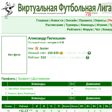
Главная
|
Новости
|
Онлайн
|
Правила
|
Опросы
|
Ре
Расписание
|
Турниры
|
Команды
|
Игроки
|
Т
Рейтинги
|
Форум
|
Чат
|
Конку
Александр Пилюшкин
Последний визит:
сегодня в 8:28
Ник:
Jester
Личный счёт:
150 835
= 150.0к = 0.15м
Нет фото
Рейтинг:
532
=
1580 место
=
-2 в августе
Профиль
|
Трофеи
|
Достижения
1
Команды
Ст
Дивизион
+
1.
Эмулейшн (Мартиника)
Мартиника, D2
+
2.
Компонг Дева (Камбоджа)
-
Команды
Ст
Дивизион
Сезон
Рейтинг
И
В
Н
П
Колл+
Колл-
ВC
В+
В=
В-
Вo
+11.13
*1.00
78
28
10
5
13
4
2
-
3
2
5
-