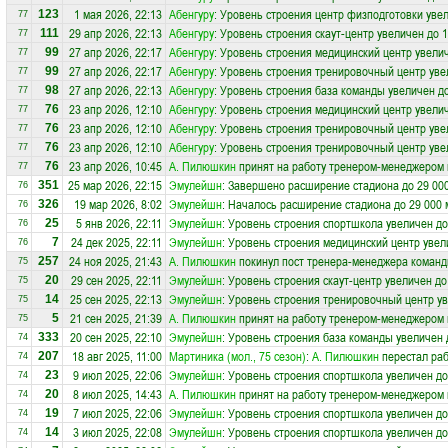
1 мая 2026, 22:13
Абенгуру
: Уровень строения центр физподготовки увел
123
77
29 апр 2026, 22:13
Абенгуру
: Уровень строения скаут-центр увеличен до 
111
77
27 апр 2026, 22:17
Абенгуру
: Уровень строения медицинский центр увелич
99
77
27 апр 2026, 22:17
Абенгуру
: Уровень строения тренировочный центр уве
99
77
27 апр 2026, 22:13
Абенгуру
: Уровень строения база команды увеличен д
98
77
23 апр 2026, 12:10
Абенгуру
: Уровень строения медицинский центр увелич
76
77
23 апр 2026, 12:10
Абенгуру
: Уровень строения тренировочный центр уве
76
77
23 апр 2026, 12:10
Абенгуру
: Уровень строения тренировочный центр уве
76
77
23 апр 2026, 10:45
А. Пилюшкин
принят на работу тренером-менеджером
76
77
25 мар 2026, 22:15
Эмулейшн
: Завершено расширение стадиона до 29 00
351
76
19 мар 2026, 8:02
Эмулейшн
: Началось расширение стадиона до 29 000 
326
76
5 янв 2026, 22:11
Эмулейшн
: Уровень строения спортшкола увеличен до
25
76
24 дек 2025, 22:11
Эмулейшн
: Уровень строения медицинский центр увел
7
76
24 ноя 2025, 21:43
А. Пилюшкин
покинул пост тренера-менеджера коман
257
75
29 сен 2025, 22:11
Эмулейшн
: Уровень строения скаут-центр увеличен до
20
75
25 сен 2025, 22:13
Эмулейшн
: Уровень строения тренировочный центр ув
14
75
21 сен 2025, 21:39
А. Пилюшкин
принят на работу тренером-менеджером
5
75
20 сен 2025, 22:10
Эмулейшн
: Уровень строения база команды увеличен 
333
74
18 авг 2025, 11:00
Мартиника (мол., 75 сезон)
:
А. Пилюшкин
перестал раб
207
74
9 июл 2025, 22:06
Эмулейшн
: Уровень строения спортшкола увеличен до
23
74
8 июл 2025, 14:43
А. Пилюшкин
принят на работу тренером-менеджером
20
74
7 июл 2025, 22:06
Эмулейшн
: Уровень строения спортшкола увеличен до
19
74
3 июл 2025, 22:08
Эмулейшн
: Уровень строения спортшкола увеличен до
14
74