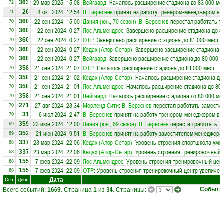
29 мар 2025, 15:08
Вейгаард
: Началось расширение стадиона до 83 000 м
363
72
4 окт 2024, 12:54
В. Береснев
принят на работу тренером-менеджером 
26
71
22 сен 2024, 15:00
Дания (юн., 70 сезон)
:
В. Береснев
перестал работать 
360
70
22 сен 2024, 0:27
Лос Альмендрос
: Завершено расширение стадиона до 
360
70
22 сен 2024, 0:27
ОТР
: Завершено расширение стадиона до 81 000 мест
360
70
22 сен 2024, 0:27
Кедах (Алор-Сетар)
: Завершено расширение стадиона 
360
70
22 сен 2024, 0:27
Вейгаард
: Завершено расширение стадиона до 80 000 
360
70
21 сен 2024, 21:07
ОТР
: Началось расширение стадиона до 81 000 мест
358
70
21 сен 2024, 21:02
Кедах (Алор-Сетар)
: Началось расширение стадиона д
358
70
21 сен 2024, 21:01
Лос Альмендрос
: Началось расширение стадиона до 80
358
70
21 сен 2024, 21:01
Вейгаард
: Началось расширение стадиона до 80 000 м
358
70
27 авг 2024, 23:34
Морленд Сити
:
В. Береснев
перестал работать замест
271
70
6 июл 2024, 2:47
В. Береснев
принят на работу тренером-менеджером 
31
70
23 июн 2024, 12:00
Дания (юн., 69 сезон)
:
В. Береснев
перестал работать 
359
69
21 июн 2024, 9:51
В. Береснев
принят на работу заместителем менеджер
352
69
23 мар 2024, 22:06
Кедах (Алор-Сетар)
: Уровень строения спортшкола ум
337
68
23 мар 2024, 22:06
Кедах (Алор-Сетар)
: Уровень строения тренировочный
337
68
7 фев 2024, 22:09
Лос Альмендрос
: Уровень строения тренировочный це
155
68
7 фев 2024, 22:09
ОТР
: Уровень строения тренировочный центр увеличе
155
68
Дата
Сез.
День
Событ
Всего событий:
1669
. Страница
1
из
34
. Страницы: