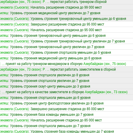
зербайджан (юн., 75 сезон)
:
Р. ...
перестал работать тренером сборной
инамога (Сьюсега)
: Началось расширение стадиона до 99 000 мест
Виляш
: Уровень строения медицинский центр увеличен до 7 уровня
инамога (Сьюсега)
: Уровень строения тренировочный центр уменьшен до 6 уровня
инамога (Сьюсега)
: Завершено расширение стадиона до 95 000 мест
инамога (Сьюсега)
: Началось расширение стадиона до 95 000 мест
Виляш
: Уровень строения тренировочный центр уменьшен до 6 уровня
инамога (Сьюсега)
: Уровень строения тренировочный центр увеличен до 7 уровня
Виляш
: Уровень строения тренировочный центр увеличен до 7 уровня
инамога (Сьюсега)
: Уровень строения спортшкола уменьшен до 5 уровня
Виляш
: Уровень строения медицинский центр уменьшен до 6 уровня
. ...
принят на работу тренером-менеджером в сборную
Азербайджан (юн., 75 сезон)
зербайджан (юн., 73 сезон)
:
Р. ...
перестал работать заместителем в сборной
Виляш
: Уровень строения спортшкола увеличен до 8 уровня
Виляш
: Уровень строения спортшкола увеличен до 7 уровня
Виляш
: Уровень строения скаут-центр уменьшен до 3 уровня
. ...
принят на работу в качестве заместителя в сборную
Азербайджан (юн., 73 сезон)
Виляш
: Уровень строения спортшкола уменьшен до 6 уровня
Виляш
: Уровень строения центр физподготовки увеличен до 8 уровня
инамога (Сьюсега)
: Завершено расширение стадиона до 85 000 мест
Виляш
: Уровень строения база команды уменьшен до 7 уровня
инамога (Сьюсега)
: Началось расширение стадиона до 85 000 мест
Виляш
: Уровень строения спортшкола уменьшен до 7 уровня
инамога (Сьюсега)
: Уровень строения база команды уменьшен до 7 уровня