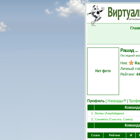
Глав
Рашад ...
Последний ви
Ник:
Ral
Личный сч
Нет фото
Рейтинг:
4
Профиль
|
Награды
|
Троф
20
Команд
1.
Виляш (Азербайджан)
2.
Синамога (Сьюсега, Самоа)
Команд
Сезон
Рейтинг
И