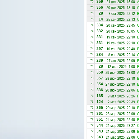
21 дек 2025, 15:00
А
359
75
20 дек 2025, 18:18
С
356
75
3 окт 2025, 22:12
28
75
25 сен 2025, 22:13
С
14
75
20 сен 2025, 23:45
С
334
74
20 сен 2025, 10:05
С
332
74
19 сен 2025, 22:10
331
74
19 сен 2025, 22:10
С
331
74
10 сен 2025, 22:40
297
74
8 сен 2025, 22:14
С
284
74
27 авг 2025, 22:09
239
74
12 июл 2025, 4:00
Р
28
74
29 июн 2025, 18:00
А
358
73
28 июн 2025, 22:10
357
73
27 июн 2025, 22:10
354
73
20 июн 2025, 22:06
336
73
9 мая 2025, 23:26
Р
165
73
2 мая 2025, 22:39
124
73
29 мар 2025, 22:10
365
72
28 мар 2025, 22:08
С
361
72
24 мар 2025, 22:48
351
72
21 мар 2025, 23:27
С
344
72
21 мар 2025, 22:06
343
72
21 мар 2025, 22:06
С
343
72