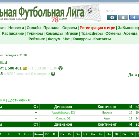
логин
ная
|
Новости
|
Онлайн
|
Правила
|
Опросы
|
Регистрация в игре
|
Забыли па
Расписание
|
Турниры
|
Команды
|
Игроки
|
Трансферы
|
Обмены
|
Аренда
Рейтинги
|
Форум
|
Чат
|
Конкурсы
|
Контакты
зит:
сегодня в 21:20
llad
ёт:
1 500 401
= 1 500.0к = 1.0м
45
=
8292 место
=
0 в августе
Дата 
еи
|
Достижения
39
ы
Ст
Дивизион
Континент
И
s
+
Азербайджан, D2
Европа
19
19
+
Самоа, D1
Азия
19
24
ы
Ст
Дивизион
Континент
И
s
В
Н
П
Колл+
Колл-
ВC
В+
В=
В-
Вo
Н+
Н=
Н-
Нo
П+
П=
П-