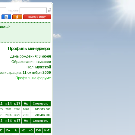
пароль
вход в игру
роль?
Профиль менеджера
День рождения:
3 июня
Образование:
высшее
Пол:
мужской
регистрации:
11 октября 2009
Профиль на форуме
11
s14
s17
Vs
Стоимость
05
2181
2398
1698
863 515 000
91
2816
3022
2181
799 415 000
11
s14
s17
Vs
Стоимость
ПC
Пo
А
×C
×O
Г×Н
Н×Г