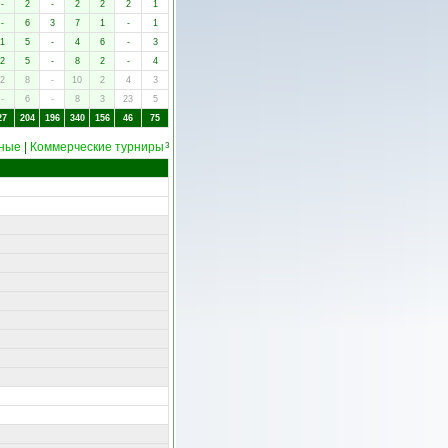
-
2
-
2
2
2
1
-
6
3
7
1
-
1
1
5
-
4
6
-
3
2
5
-
8
2
-
4
2
8
-
10
2
4
3
-
6
-
8
3
23
5
27
204
196
340
156
46
75
ные
|
Коммерческие турниры
3