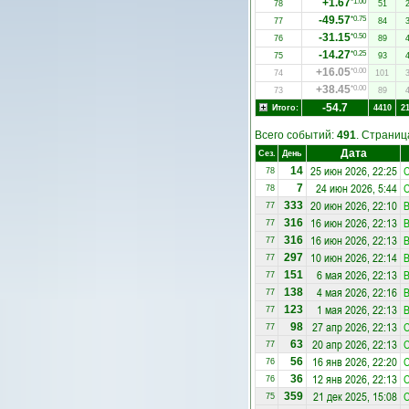
+1.67
*1.00
78
51
-49.57
*0.75
77
84
-31.15
*0.50
76
89
-14.27
*0.25
75
93
+16.05
*0.00
74
101
+38.45
*0.00
73
89
-54.7
Итого:
4410
2
Всего событий:
491
. Страни
Дата
Сез.
День
25 июн 2026, 22:25
С
14
78
24 июн 2026, 5:44
С
7
78
20 июн 2026, 22:10
333
77
16 июн 2026, 22:13
316
77
16 июн 2026, 22:13
316
77
10 июн 2026, 22:14
297
77
6 мая 2026, 22:13
151
77
4 мая 2026, 22:16
138
77
1 мая 2026, 22:13
123
77
27 апр 2026, 22:13
С
98
77
20 апр 2026, 22:13
С
63
77
16 янв 2026, 22:20
С
56
76
12 янв 2026, 22:13
С
36
76
21 дек 2025, 15:08
С
359
75