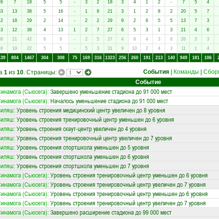
26
7
18
5
5
-
3
2
18
3
4
1
2
-
7
5
4
33
13
38
5
16
-
1
8
21
3
1
2
8
2
20
5
7
42
18
29
2
14
-
2
2
29
9
2
6
5
5
13
7
3
43
12
38
4
13
1
2
7
27
6
5
3
1
3
21
4
6
38
21
42
6
8
-
2
5
27
4
8
4
3
6
26
3
3
48
19
22
5
5
-
5
3
31
9
10
2
4
3
11
1
4
139
804
1467
304
308
75
169
316
1323
256
260
191
213
140
949
181
106
События
|
Команды
|
Сбор
ца
1
из
10
. Страницы:
Событие
инамога (Сьюсега)
: Завершено уменьшение стадиона до 91 000 мест
инамога (Сьюсега)
: Началось уменьшение стадиона до 91 000 мест
Виляш
: Уровень строения медицинский центр увеличен до 8 уровня
Виляш
: Уровень строения тренировочный центр уменьшен до 6 уровня
Виляш
: Уровень строения скаут-центр увеличен до 4 уровня
Виляш
: Уровень строения тренировочный центр увеличен до 7 уровня
Виляш
: Уровень строения спортшкола уменьшен до 5 уровня
Виляш
: Уровень строения спортшкола уменьшен до 6 уровня
Виляш
: Уровень строения спортшкола уменьшен до 7 уровня
инамога (Сьюсега)
: Уровень строения тренировочный центр уменьшен до 6 уровня
инамога (Сьюсега)
: Уровень строения тренировочный центр увеличен до 7 уровня
инамога (Сьюсега)
: Уровень строения тренировочный центр уменьшен до 6 уровня
инамога (Сьюсега)
: Уровень строения тренировочный центр увеличен до 7 уровня
инамога (Сьюсега)
: Завершено расширение стадиона до 99 000 мест