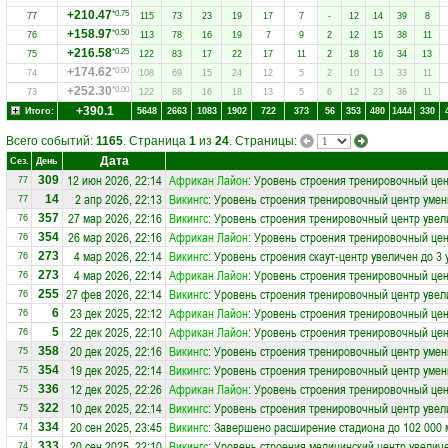
+210.47
*0.75
77
115
73
23
19
17
7
-
12
14
39
8
+158.97
*0.50
76
113
78
16
19
7
9
2
12
15
38
11
+216.58
*0.25
75
122
83
17
22
17
11
2
18
16
34
13
+174.62
*0.00
74
108
69
15
24
12
5
2
10
13
33
11
+252.30
*0.00
73
122
88
16
18
13
5
6
12
23
36
11
+390.1
Итого:
5648
2663
1083
1902
722
373
56
353
480
1444
330
Всего событий:
1165
. Страница
1
из
24
. Страницы:
Дата
Сез.
День
12 июн 2026, 22:14
Африкан Лайон
: Уровень строения тренировочный цен
309
77
2 апр 2026, 22:13
Викингс
: Уровень строения тренировочный центр умен
14
77
27 мар 2026, 22:16
Викингс
: Уровень строения тренировочный центр увел
357
76
26 мар 2026, 22:16
Африкан Лайон
: Уровень строения тренировочный це
354
76
4 мар 2026, 22:14
Викингс
: Уровень строения скаут-центр увеличен до 3 
273
76
4 мар 2026, 22:14
Африкан Лайон
: Уровень строения тренировочный цен
273
76
27 фев 2026, 22:14
Викингс
: Уровень строения тренировочный центр увел
255
76
23 дек 2025, 22:12
Африкан Лайон
: Уровень строения тренировочный це
6
76
22 дек 2025, 22:10
Африкан Лайон
: Уровень строения тренировочный це
5
76
20 дек 2025, 22:16
Викингс
: Уровень строения тренировочный центр умен
358
75
19 дек 2025, 22:14
Викингс
: Уровень строения тренировочный центр умен
354
75
12 дек 2025, 22:26
Африкан Лайон
: Уровень строения тренировочный цен
336
75
10 дек 2025, 22:14
Викингс
: Уровень строения тренировочный центр увел
322
75
20 сен 2025, 23:45
Викингс
: Завершено расширение стадиона до 102 000 
334
74
20 сен 2025, 22:10
Викингс
: Уровень строения медицинский центр увеличе
333
74