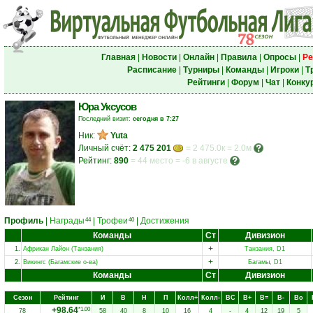
Главная
|
Новости
|
Онлайн
|
Правила
|
Опросы
|
Ре
Расписание
|
Турниры
|
Команды
|
Игроки
|
Т
Рейтинги
|
Форум
|
Чат
|
Конку
Юра Уксусов
Последний визит:
сегодня в 7:27
Ник:
Yuta
Личный счёт:
2 475 201
= 2 475.0к = 2.0м
Рейтинг:
890
=
44 место
=
-6 в августе
Профиль
|
Награды
|
Трофеи
|
Достижения
44
40
Команды
Ст
Дивизион
+
1.
Африкан Лайон (Танзания)
Танзания, D1
+
2.
Викингс (Багамские о-ва)
Багамы, D1
Команды
Ст
Дивизион
Сезон
Рейтинг
И
В
Н
П
Колл+
Колл-
ВC
В+
В=
В-
Вo
+98.64
*1.00
78
58
40
8
10
16
4
-
4
12
19
5