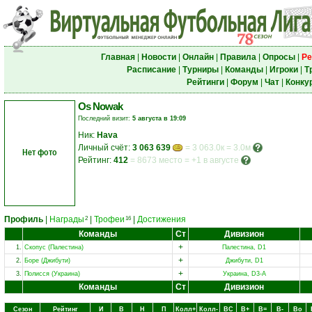
Главная
|
Новости
|
Онлайн
|
Правила
|
Опросы
|
Ре
Расписание
|
Турниры
|
Команды
|
Игроки
|
Т
Рейтинги
|
Форум
|
Чат
|
Конку
Os Nowak
Последний визит:
5 августа в 19:09
Ник:
Hava
Личный счёт:
3 063 639
= 3 063.0к = 3.0м
Нет фото
Рейтинг:
412
=
8673 место
=
+1 в августе
Профиль
|
Награды
|
Трофеи
|
Достижения
2
16
Команды
Ст
Дивизион
+
1.
Скопус (Палестина)
Палестина, D1
+
2.
Боре (Джибути)
Джибути, D1
+
3.
Полисся (Украина)
Украина, D3-A
Команды
Ст
Дивизион
Сезон
Рейтинг
И
В
Н
П
Колл+
Колл-
ВC
В+
В=
В-
Вo