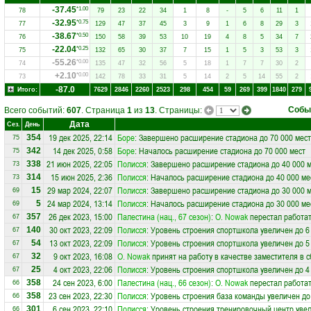
-37.45
*1.00
78
79
23
22
34
1
8
-
5
6
11
1
-32.95
*0.75
77
129
47
37
45
3
9
1
6
8
29
3
-38.67
*0.50
76
150
58
39
53
10
19
4
8
5
34
7
-22.04
*0.25
75
132
65
30
37
7
15
1
5
3
53
3
-55.26
*0.00
74
135
47
32
56
5
18
1
7
7
30
2
+2.10
*0.00
73
142
78
33
31
5
14
2
5
14
55
2
-87.0
Итого:
7629
2846
2260
2523
298
454
59
269
399
1840
279
Собы
Всего событий:
607
. Страница
1
из
13
. Страницы:
Дата
Сез.
День
19 дек 2025, 22:14
Боре
: Завершено расширение стадиона до 70 000 мест
354
75
14 дек 2025, 0:58
Боре
: Началось расширение стадиона до 70 000 мест
342
75
21 июн 2025, 22:05
Полисся
: Завершено расширение стадиона до 40 000 
338
73
15 июн 2025, 2:36
Полисся
: Началось расширение стадиона до 40 000 ме
314
73
29 мар 2024, 22:07
Полисся
: Завершено расширение стадиона до 30 000 
15
69
24 мар 2024, 13:14
Полисся
: Началось расширение стадиона до 30 000 ме
5
69
26 дек 2023, 15:00
Палестина (нац., 67 сезон)
:
O. Nowak
перестал работат
357
67
30 окт 2023, 22:09
Полисся
: Уровень строения спортшкола увеличен до 6
140
67
13 окт 2023, 22:09
Полисся
: Уровень строения спортшкола увеличен до 5
54
67
9 окт 2023, 16:08
O. Nowak
принят на работу в качестве заместителя в 
32
67
4 окт 2023, 22:06
Полисся
: Уровень строения спортшкола увеличен до 4
25
67
24 сен 2023, 6:00
Палестина (нац., 66 сезон)
:
O. Nowak
перестал работат
358
66
23 сен 2023, 22:30
Полисся
: Уровень строения база команды увеличен до
358
66
6 сен 2023, 22:10
Полисся
: Уровень строения тренировочный центр увел
301
66