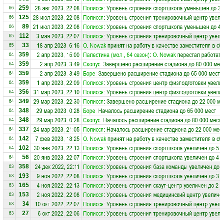
28 авг 2023, 22:08
Полисся
: Уровень строения спортшкола уменьшен до 
259
66
28 июл 2023, 22:08
Полисся
: Уровень строения тренировочный центр увел
125
66
21 июл 2023, 22:08
Полисся
: Уровень строения спортшкола уменьшен до 
89
66
3 мая 2023, 22:07
Полисся
: Уровень строения тренировочный центр увел
112
65
18 апр 2023, 6:16
O. Nowak
принят на работу в качестве заместителя в 
33
65
2 апр 2023, 15:00
Палестина (мол., 64 сезон)
:
O. Nowak
перестал работат
359
64
2 апр 2023, 3:49
Скопус
: Завершено расширение стадиона до 80 000 ме
359
64
2 апр 2023, 3:49
Боре
: Завершено расширение стадиона до 65 000 мест
359
64
1 апр 2023, 22:09
Полисся
: Уровень строения центр физподготовки увел
359
64
31 мар 2023, 22:10
Полисся
: Уровень строения центр физподготовки увел
356
64
29 мар 2023, 22:30
Полисся
: Завершено расширение стадиона до 22 000 
349
64
29 мар 2023, 0:28
Боре
: Началось расширение стадиона до 65 000 мест
348
64
29 мар 2023, 0:28
Скопус
: Началось расширение стадиона до 80 000 мес
348
64
24 мар 2023, 21:05
Полисся
: Началось расширение стадиона до 22 000 ме
337
64
7 фев 2023, 18:25
O. Nowak
принят на работу в качестве заместителя в 
142
64
30 янв 2023, 22:13
Полисся
: Уровень строения спортшкола увеличен до 5
102
64
20 янв 2023, 22:07
Полисся
: Уровень строения спортшкола увеличен до 4
56
64
24 дек 2022, 22:11
Полисся
: Уровень строения база команды увеличен до
358
63
9 ноя 2022, 22:08
Полисся
: Уровень строения спортшкола увеличен до 3
193
63
4 ноя 2022, 22:13
Полисся
: Уровень строения скаут-центр увеличен до 2
165
63
2 ноя 2022, 22:08
Полисся
: Уровень строения медицинский центр увелич
153
63
10 окт 2022, 22:07
Полисся
: Уровень строения тренировочный центр увел
34
63
6 окт 2022, 22:06
Полисся
: Уровень строения тренировочный центр увел
27
63