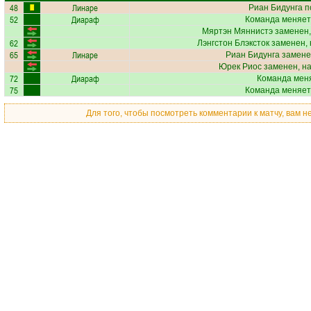
48
Линаре
Риан Бидунга
п
52
Диараф
Команда меняет
Мяртэн Мяннистэ
заменен,
62
Лэнгстон Блэксток
заменен, 
65
Линаре
Риан Бидунга
замене
Юрек Риос
заменен, н
72
Диараф
Команда меня
75
Команда меняет
Для того, чтобы посмотреть комментарии к матчу, вам 