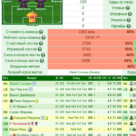
Пауэлл
Мариам
Удары (в створ)
CD
CD
1(0)
Угловые
2
Джаберов
Бидунга
Штрафные
6
GK
Пенальти
0
Сосюра
Офсайды
0
Стоимость команд
1003 млн.
46%
Рейтинг силы команд
2979
+125
Стартовый состав
2709
45%
Игравший состав
2733
45%
Сила в начале матча
3682
46%
Сила в конце матча
2408
44%
Владение мячом
46%
Лучший игрок матча
Худш
Юрий Сосюра
(Линаре)
Поз
Линаре
В
НC
Спец
РC
Ф
У/В
Г/П
О
ЗС
РФ
Поз
Юрий Сосюра
М
29
183
Р4
В4
Ат4
Тр4
255
-
2
-
5.8
78
201
GK
GK
Эрл Пауэлл
М
31
189
Км4
Пк4
Ат4
Тр4
307
2
-
-
4.7
59
184
LB
LB
Вахыт Джаберов
34
184
Км4
Ат4
Тр4
Л4
343
1
-
-
4.8
64
220
↳
CD
М
Риан Бидунга
32
180
Км4
Пк4
Ат4
Тр4
325
1
-
-
4.6
79
257
CD
CD
К
↳
Нг Жиджан
, 65
33
185
Км4
Пк4
Ат4
Тр4
310
-
-
-
4.7
88
274
CD
Салах Мариам
Уол
33
186
Км4
Пк4
Ат4
Тр4
364
1
-
-
4.7
63
232
RB
RB
Гонсало Рекуена
Л
28
140
Км4
Пк4
Ат2
290
1
-
-
4.3
53
164
LM
LW
Р. Колпаков
Л
32
191
Км4
Д4
Ат4
Тр4
397
-
-
-
4.2
54
225
CM
FR
Юрек Риос
28
148
Км4
Пк4
303
-
-
-
4.7
72
220
↳
CM
Мар
↳
Ретабиле Секото
, 65
29
172
Км4
Д4
Ат4
Л4
306
-
1/0
-
4.7
84
258
RM