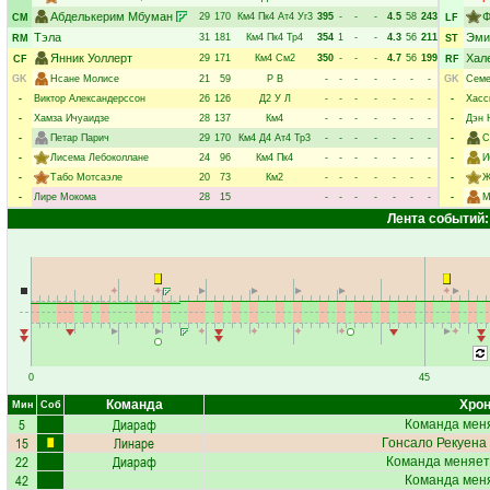
Абделькерим Мбуман
Ф
29
170
Км4
Пк4
Ат4
Уг3
395
-
-
-
4.5
58
243
CM
LF
Тэла
Эми
31
181
Км4
Пк4
Тр4
354
1
-
-
4.3
56
211
RM
ST
Янник Уоллерт
Хал
29
171
Км4
См2
350
-
-
-
4.7
56
199
CF
RF
GK
Нсане Молисе
21
59
Р
В
-
-
-
-
-
-
-
GK
Семе
-
Виктор Александерссон
26
126
Д2
У
Л
-
-
-
-
-
-
-
-
Хасс
-
Хамза Ичуаидзе
28
137
Км4
-
-
-
-
-
-
-
-
Дэн 
-
Петар Парич
29
170
Км4
Д4
Ат4
Тр3
-
-
-
-
-
-
-
-
С
-
Лисема Лебоколлане
24
96
Км4
Пк4
-
-
-
-
-
-
-
-
И
-
Табо Мотсаэле
20
73
Км2
-
-
-
-
-
-
-
-
Ж
-
Лире Мокома
28
15
-
-
-
-
-
-
-
-
М
Лента событий:
0
45
Команда
Хрон
Мин
Соб
5
Диараф
Команда меня
15
Линаре
Гонсало Рекуена
22
Диараф
Команда меняет
42
Команда меня