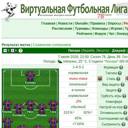
Главная
|
Новости
|
Онлайн
|
Правила
|
Опросы
|
Ре
Расписание
|
Турниры
|
Команды
|
Игроки
|
Т
Рейтинги
|
Форум
|
Чат
|
Конку
Результат матча
|
Сравнение соперников
Линаре
(Лерибе, Лесото)
-
Диараф
(
3
0
7 июля 2026, 22:00. Сезон 78. День 39.
Лиг
Погода:
облачно, 25° C. Стадион "
Линаре
" (80 
Формация
1-4-5-1
Тактика
нормальная
CF
Стиль
тики-така
Уоллерт
Вид защиты
зональный
Защита
в линию
Грубость игры
нормальная
Атмосфера
-2%
LM
CM
RM
Настрой на игру
обычный
CM
CM
Рекуена
Риос
Тэла
Оптимальность
101%
92%
1
2
Колпаков
Мбуман
Соотношение сил
45%
LB
RB
Сыгранность
+7.00%