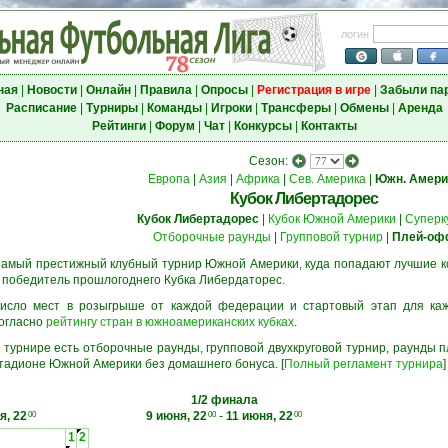
логин
ная
|
Новости
|
Онлайн
|
Правила
|
Опросы
|
Регистрация в игре
|
Забыли па
Расписание
|
Турниры
|
Команды
|
Игроки
|
Трансферы
|
Обмены
|
Аренда
Рейтинги
|
Форум
|
Чат
|
Конкурсы
|
Контакты
Сезон:
Европа
|
Азия
|
Африка
|
Сев. Америка
|
Южн. Амери
Кубок Либертадорес
Кубок Либертадорес
|
Кубок Южной Америки
|
Суперк
Отборочные раунды
|
Групповой турнир
|
Плей-оф
амый престижный клубный турнир Южной Америки, куда попадают лучшие 
 победитель прошлогоднего Кубка Либердаторес.
исло мест в розыгрыше от каждой федерации и стартовый этап для ка
огласно
рейтингу стран в южноамериканских кубках
.
 турнире есть отборочные раунды, групповой двухкруговой турнир, раунды
тадионе Южной Америки без домашнего бонуса. [
Полный регламент турнира
]
1/2 финала
я, 22
9 июня, 22
-
11 июня, 22
00
00
00
1
2