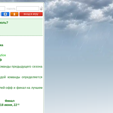
пароль
вход в игру
роль?
ка
убок
ф
команды предыдущего сезона
ждой команды определяется
 плей-офф и финал на лучшем
Финал
18 июня, 22
00