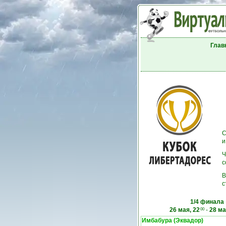
Глав
С
и
Ч
с
В
с
1/4 финала
26 мая, 22
-
28 ма
00
Имбабура (Эквадор)