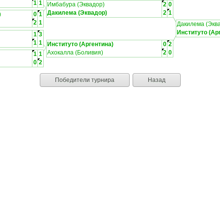
1
1
Имбабура (Эквадор)
2
0
Дакилема (Эквадор)
2
1
)
0
1
2
1
Дакилема (Экв
Институто (Ар
1
3
1
1
Институто (Аргентина)
0
2
Ахокалла (Боливия)
2
0
1
1
0
2
Победители турнира
Назад