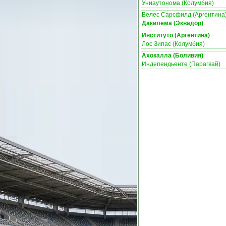
Униаутонома (Колумбия)
Велес Сарсфилд (Аргентина
Дакилема (Эквадор)
Институто (Аргентина)
Лос Зипас (Колумбия)
Ахокалла (Боливия)
Индепендьенте (Парагвай)