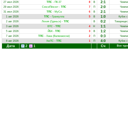
2:1
27 июл 2026
ТПС
-
ПК-37
8
В
Чемпи
2:0
29 июл 2026
СексиПёксют
-
ТПС
7
П
Чемпи
2:1
31 июл 2026
ТПС
-
МуСа
6
В
Чемпи
1:0
1 авг 2026
ТПС
-
Гранкулла
5
В
Кубок с
0:2
2 авг 2026
Лехия (Гданьск)
-
ТПС
В
Товарищес
1:1
3 авг 2026
ВПС
-
ТПС
4
Н
Чемпи
1:2
5 авг 2026
ЙБК
-
ТПС
3
В
Чемпи
0:3
7 авг 2026
ТПС
-
Хака (Валкеакоски)
2
П
Чемпи
4:0
8 авг 2026
ХюПС
-
ТПС
1
П
Кубок с
Дата
2
1
Сч
Все тур