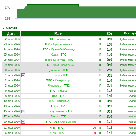
140
135
•
Матчи
Дата
Матч
Сч
Все тур
0:0
22 июн 2026
ТПС
-
Работнички
Н
Кубок межсе
1:0
23 июн 2026
ТПС
-
Профешионалс
В
Кубок межсе
1:0
24 июн 2026
ТПС
-
Бухимба Юнайтед
В
Кубок межсе
1:0
25 июн 2026
Одра
-
ТПС
П
Кубок межсе
0:0
26 июн 2026
Тооро Юнайтед
-
ТПС
Н
Кубок межсе
0:0
29 июн 2026
ТПС
-
Унион Комерсио
Н
Кубок межсе
2:0
30 июн 2026
Дангара
-
ТПС
П
Кубок межсе
3:1
1 июл 2026
Лада
-
ТПС
П
Кубок межсе
1:0
2 июл 2026
ТПС
-
Сандефьорд
В
Кубок межсе
2:1
3 июл 2026
Чинэндега
-
ТПС
П
Кубок межсе
1:2
6 июл 2026
ТПС
-
Ильвес
П
Чемпи
1:0
8 июл 2026
Яро
-
ТПС
П
Чемпи
0:0
10 июл 2026
ТПС
-
Атлантис
Н
Чемпи
0:1
13 июл 2026
ТПС
-
ТП-47
П
Чемпи
0:3
15 июл 2026
Эстудиантес
-
ТПС
В
Чемпи
3:0
17 июл 2026
Лахти
-
ТПС
П
Чемпи
1:1
20 июл 2026
ТПС
-
ХИК (Хельсинки)
Н
Чемпи
1:3
22 июл 2026
КПВ
-
ТПС
10
В
Чемпи
1:1
24 июл 2026
СИК
-
ТПС
9
Н
Чемпи