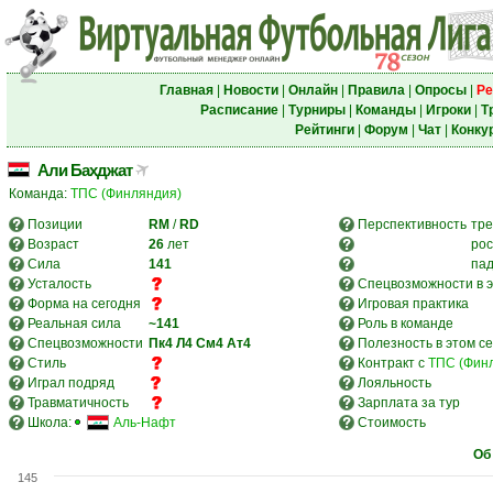
Главная
|
Новости
|
Онлайн
|
Правила
|
Опросы
|
Ре
Расписание
|
Турниры
|
Команды
|
Игроки
|
Т
Рейтинги
|
Форум
|
Чат
|
Конку
Али Бахджат
Команда:
ТПС (Финляндия)
Позиции
RM
/
RD
Перспективность
тре
Возраст
26
лет
рос
Сила
141
па
Усталость
Спецвозможности в э
Форма на сегодня
Игровая практика
Реальная сила
~141
Роль в команде
Спецвозможности
Пк4
Л4
См4
Ат4
Полезность в этом с
Стиль
Контракт с
ТПС (Фин
Играл подряд
Лояльность
Травматичность
Зарплата за тур
Школа:
Аль-Нафт
Стоимость
Об
145