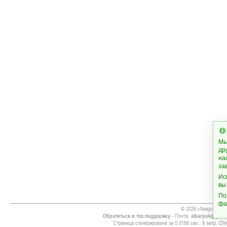
Мы
др
на
за
Ис
вы
По
фа
© 2026 vfleague.info
Обратиться в тех.поддержку
- Почта:
alkarpuk@gmai
Страница сгенерирована за 0.0188 сек., 8 запр. Chr