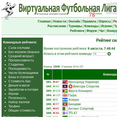
Главная
|
Новости
|
Онлайн
|
Правила
|
Опросы
|
Ре
Расписание
|
Турниры
|
Команды
|
Игроки
|
Т
Рейтинги
|
Форум
|
Чат
|
Конку
Рейтинг с
Командные рейтинги:
Сила состава
Время построения рейтинга:
6 августа, 7:48:44
Без игроков сборных
Искать в этом рейтинге команду:
Средний возраст
Прогрессивность
Стадионы
Команд:
12646
. Страница 19 из 127
Посещаемость
Число болельщиков
Команда
№
Базы и строения
Стоимость баз
Кроссроуд Уорриорс
1801.
487
Деньги в кассе
Виктори Спортив
1802.
493
Заработки и потери
Фрута Коньерос
1803.
1218
Игроки
Гагра
1804.
1125
Полезность
Хокоро
1805.
89
Набор баллов
Бихарве
1806.
377
Трофеи
Антант Спортиф
1807.
692
Общая стоимость
ТП-47
1808.
384