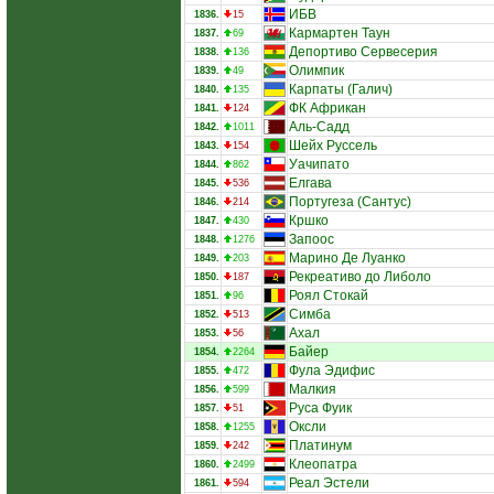
ИБВ
1836.
15
Кармартен Таун
1837.
69
Депортиво Сервесерия
1838.
136
Олимпик
1839.
49
Карпаты (Галич)
1840.
135
ФК Африкан
1841.
124
Аль-Садд
1842.
1011
Шейх Руссель
1843.
154
Уачипато
1844.
862
Елгава
1845.
536
Португеза (Сантус)
1846.
214
Кршко
1847.
430
Запоос
1848.
1276
Марино Де Луанко
1849.
203
Рекреативо до Либоло
1850.
187
Роял Стокай
1851.
96
Симба
1852.
513
Ахал
1853.
56
Байер
1854.
2264
Фула Эдифис
1855.
472
Малкия
1856.
599
Руса Фуик
1857.
51
Оксли
1858.
1255
Платинум
1859.
242
Клеопатра
1860.
2499
Реал Эстели
1861.
594