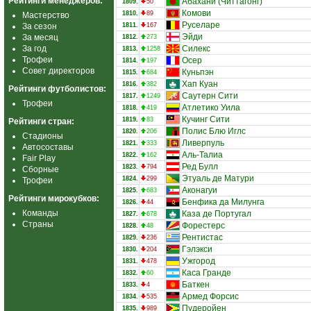
Рейтинги менеджеров:
Абахани (Читтагонг)
1809.
50
Комови
1810.
89
Мастерство
Руселаре
За сезон
1811.
167
Эйди
За месяц
1812.
273
За год
Силекс
1813.
1258
Трофеи
Осер
1814.
197
Совет директоров
Куньпэн
1815.
684
Хап Куан
1816.
382
Рейтинги футболистов:
Саутерн Сити
1817.
1249
Трофеи
Атлетико Уила
1818.
419
Кучинг Сити
1819.
83
Рейтинги стран:
Полис Блю Иглс
1820.
206
Стадионы
Ливерпуль
1821.
333
Автосоставы
Аль-Талиа
1822.
162
Fair Play
Ред Булл
1823.
794
Сборные
Этуаль де Матури
1824.
299
Трофеи
Аконагуи
1825.
683
Рейтинги мирокубков:
Бенфика да Милунга
1826.
44
Команды
Каза де Португал
1827.
678
Страны
Форестерс
1828.
48
Рентистас
1829.
236
Гэлэкси
1830.
204
Ужгород
1831.
478
Каса Гранде
1832.
60
Баткен
1833.
4
Армед Форсис
1834.
535
Пудеройен
1835.
989