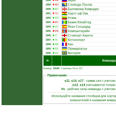
ФШМ
1888.
364
Слобода (Тузла)
1889.
483
Балликлер Комрадес
1890.
947
Хартс оф Оак
1891.
711
Атака
1892.
333
Бекия Юнайтед
1893.
607
Реал Сосьедад
1894.
227
Компьютерийн
1895.
659
Стокпорт Каунти
1896.
77
Котонспорт
1897.
74
Кан
1898.
266
Прикарпатье
1899.
501
Витория
1900.
531
Команда
№
Команд:
12646
. Страница 19 из 127
Примечание:
s11
,
s14
,
s17
- сумма сил с учетом
(
s11
,
s14
учитывается только
Vs
- рейтинг силы команды с учетом
Используйте названия столбцов для сорт
показателей и названия кома