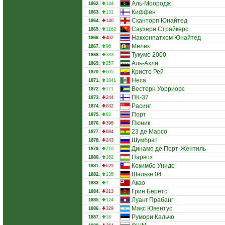
Аль-Моородж
1862.
144
Киффен
1863.
131
Сканторп Юнайтед
1864.
140
Саузерн Страйкерс
1865.
1162
Накхонпатхом Юнайтед
1866.
402
Мелек
1867.
96
Тукумс-2000
1868.
333
Аль-Ахли
1869.
257
Кристо Рей
1870.
605
Неса
1871.
1841
Вестерн Уорриорс
1872.
171
ПК-37
1873.
244
Расинг
1874.
632
Порт
1875.
82
Пюник
1876.
396
23 де Марсо
1877.
684
Шумбрат
1878.
243
Динамо де Порт-Жентиль
1879.
210
Парвоз
1880.
362
Кокимбо Унидо
1881.
629
Шальке 04
1882.
135
Акао
1883.
7
Грин Беретс
1884.
213
Луанг Прабанг
1885.
124
Макс Ювентус
1886.
329
Румори Кальчо
1887.
18